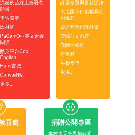
流感疫苗線上簽署意
評量命題與審題辦法
願書
大屯國小行動載具使
學習資源
用規範
因材網
資通安全維護計畫
PaGamO中英文素養
雲端公文系統
閱讀
教師進修網
酷英平台Cool
行事曆
English
午餐食譜
Hami書城
更多...
Canva網站
更多...
教育處
捐贈公開專區
本校接受外界捐款明