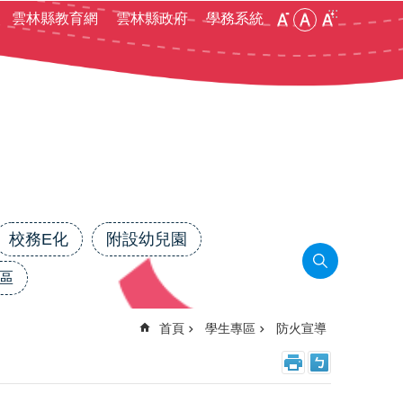
:::
雲林縣教育網
雲林縣政府
學務系統
校務E化
附設幼兒園
區
首頁
學生專區
防火宣導