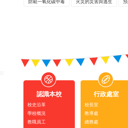
防範一氧化碳中毒
火災的災害與逃生
預
:::
認識本校
行政處室
校史沿革
校長室
學校概況
教導處
教職員工
總務處